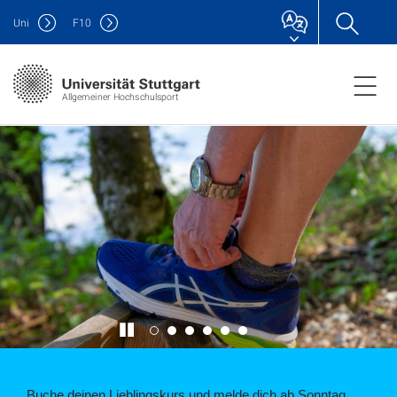
Uni
F
10
Allgemeiner Hochschulsport
Buche deinen Lieblingskurs und melde dich ab Sonntag,